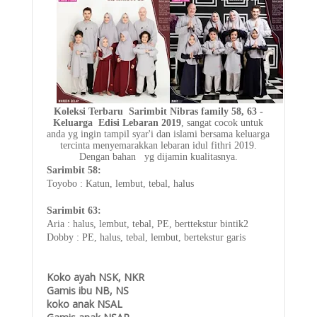
Koleksi Terbaru Sarimbit
Nibras family 58, 63 -
K
eluarga Edisi Lebaran 2019
, sangat cocok untuk
anda yg ingin tampil syar'i dan islami bersama keluarga
tercinta menyemarakkan lebaran idul fithri 2019.
Dengan bahan yg dijamin kualitasnya.
Sarimbit 58:
Toyobo : Katun, lembut, tebal, halus
Sarimbit 63:
Aria : halus, lembut, tebal, PE, berttekstur bintik2
Dobby : PE, halus, tebal, lembut, bertekstur garis
Koko ayah NSK, NKR
Gamis ibu NB, NS
koko anak NSAL