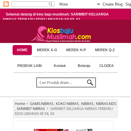
Selamat datang di kios baju muslimah: SARIMBIT KELUARGA
NIBRAS TERBARU EDISI LEBARAN SR 58, 63
HOME
MEREK A-G
MEREK H-P
MEREK Q-Z
PRODUK LAIN
Kontak
Belanja
CLOZEA
Home
>
GAMIS NIBRAS
,
KOKO NIBRAS
,
NIBRAS
,
NIBRAS KIDS
,
SARIMBIT NIBRAS
>
SARIMBIT KELUARGA NIBRAS TERBARU
EDISI LEBARAN SR 58, 63