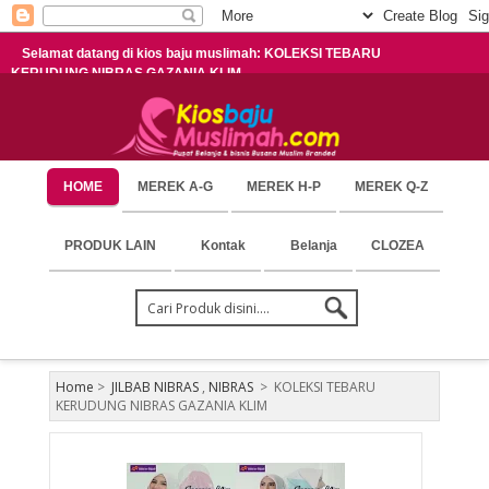
Selamat datang di kios baju muslimah: KOLEKSI TEBARU
KERUDUNG NIBRAS GAZANIA KLIM
HOME
MEREK A-G
MEREK H-P
MEREK Q-Z
PRODUK LAIN
Kontak
Belanja
CLOZEA
Home
>
JILBAB NIBRAS
,
NIBRAS
>
KOLEKSI TEBARU
KERUDUNG NIBRAS GAZANIA KLIM