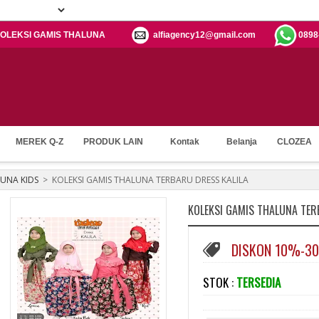
h: KOLEKSI GAMIS THALUNA
alfiagency12@gmail.com
0898
MEREK Q-Z
PRODUK LAIN
Kontak
Belanja
CLOZEA
UNA KIDS
>
KOLEKSI GAMIS THALUNA TERBARU DRESS KALILA
KOLEKSI GAMIS THALUNA TER
DISKON 10%-3
STOK :
TERSEDIA