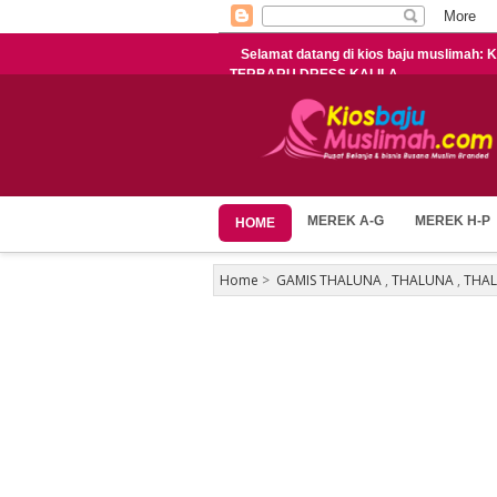
Selamat datang di kios baju muslima
TERBARU DRESS KALILA
MEREK A-G
MEREK H-P
HOME
Home
>
GAMIS THALUNA
,
THALUNA
,
THAL