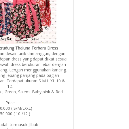
kerudung Thaluna Terbaru Dress
an desain unik dan anggun, dengan
 depan dress yang dapat diikat sesuai
bawah dress berukuran lebar dengan
ggang. Lengan menggunakan kancing.
ing jepang panjang pada bagian
an. Terdapat ukuran S M L XL 10 &
12.
k ; Green, Salem, Baby pink & Red.
Price:
40.000 ( S/M/L/XL)
250.000 ( 10 /12 )
udah termasuk Jilbab