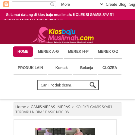
Selamat datang di kios baju muslimah: KOLEKSI GAMIS SYAR'I
TERBARU NIBRAS BASIC NBC 08
HOME
MEREK A-G
MEREK H-P
MEREK Q-Z
PRODUK LAIN
Kontak
Belanja
CLOZEA
Home
>
GAMIS NIBRAS
,
NIBRAS
>
KOLEKSI GAMIS SYAR'I
TERBARU NIBRAS BASIC NBC 08