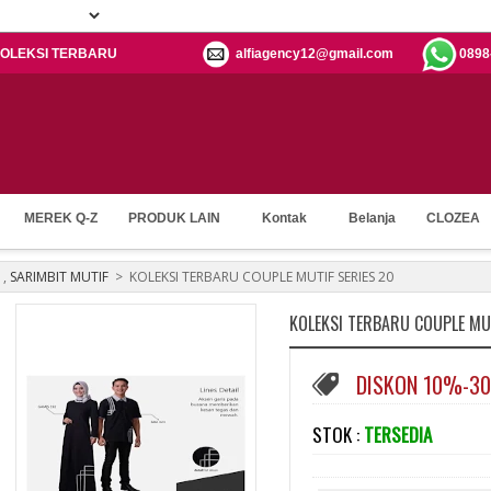
: KOLEKSI TERBARU
alfiagency12@gmail.com
0898
MEREK Q-Z
PRODUK LAIN
Kontak
Belanja
CLOZEA
,
SARIMBIT MUTIF
>
KOLEKSI TERBARU COUPLE MUTIF SERIES 20
KOLEKSI TERBARU COUPLE MUT
DISKON 10%-3
STOK :
TERSEDIA