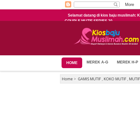
Selamat datang di kios baju muslimah
COUPLE MUTIF SERIES 20
MEREK A-G
MEREK H-P
HOME
Home
>
GAMIS MUTIF
,
KOKO MUTIF
,
MUTIF