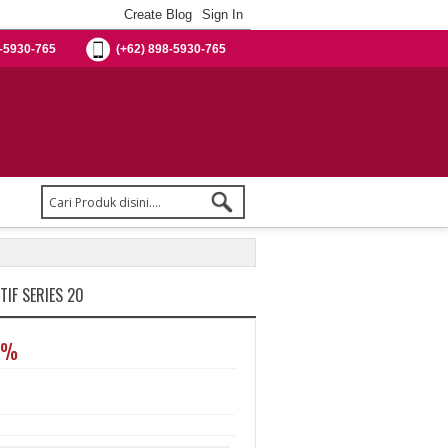
-5930-765
(+62) 898-5930-765
IF SERIES 20
0%