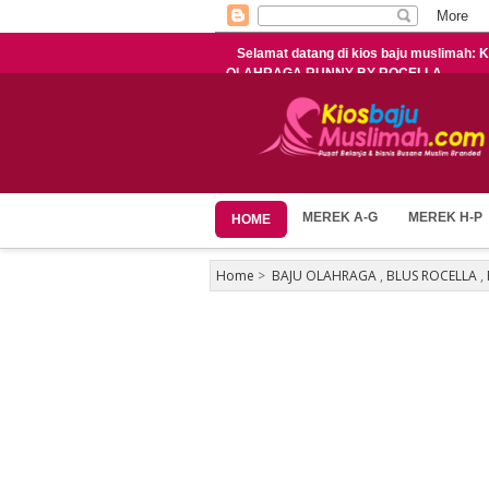
Selamat datang di kios baju muslima
OLAHRAGA RUNNY BY ROCELLA
MEREK A-G
MEREK H-P
HOME
Home
>
BAJU OLAHRAGA
,
BLUS ROCELLA
,