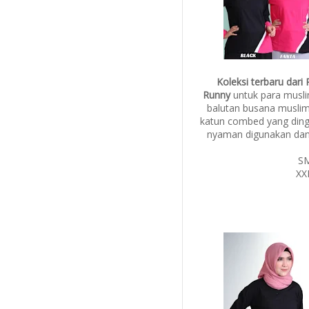
Koleksi terbaru dari
Runny
untuk para musli
balutan busana musli
katun combed yang ding
nyaman digunakan dan 
SM
XX