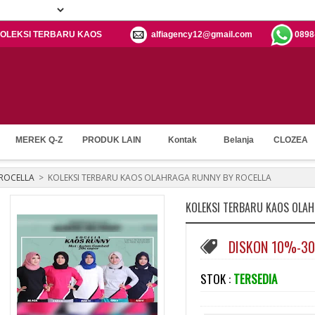
h: KOLEKSI TERBARU KAOS
alfiagency12@gmail.com
0898
MEREK Q-Z
PRODUK LAIN
Kontak
Belanja
CLOZEA
ROCELLA
>
KOLEKSI TERBARU KAOS OLAHRAGA RUNNY BY ROCELLA
KOLEKSI TERBARU KAOS OLA
DISKON 10%-3
STOK :
TERSEDIA