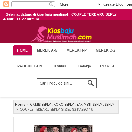
Selamat datang di kios baju muslimah: COUPLE TERBARU SEPLY
GISSEL 82 KASEO 19
HOME
MEREK A-G
MEREK H-P
MEREK Q-Z
PRODUK LAIN
Kontak
Belanja
CLOZEA
Home
>
GAMIS SEPLY
,
KOKO SEPLY
,
SARIMBIT SEPLY
,
SEPLY
>
COUPLE TERBARU SEPLY GISSEL 82 KASEO 19