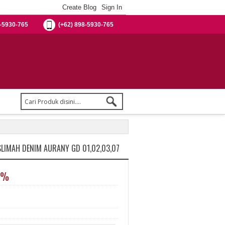
-5930-765
(+62) 898-5930-765
LIMAH DENIM AURANY GD 01,02,03,07
0%