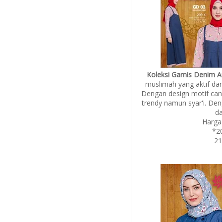
Koleksi Gamis Denim A
muslimah yang aktif da
Dengan design motif ca
trendy namun syar'i. De
da
Harga
*2
21