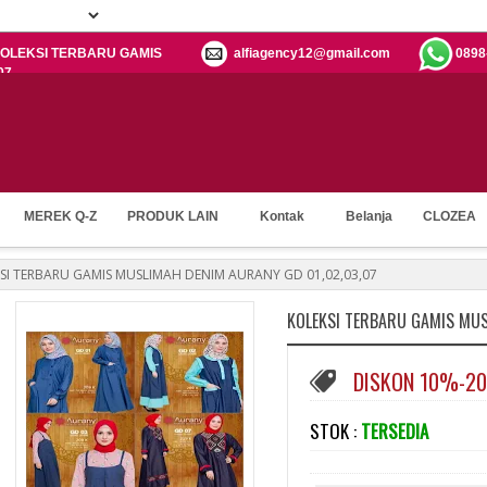
h: KOLEKSI TERBARU GAMIS
alfiagency12@gmail.com
0898
07
MEREK Q-Z
PRODUK LAIN
Kontak
Belanja
CLOZEA
SI TERBARU GAMIS MUSLIMAH DENIM AURANY GD 01,02,03,07
KOLEKSI TERBARU GAMIS MUS
DISKON 10%-2
STOK :
TERSEDIA