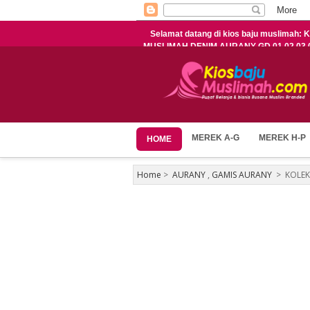
Selamat datang di kios baju muslima
MUSLIMAH DENIM AURANY GD 01,02,03,
MEREK A-G
MEREK H-P
HOME
Home
>
AURANY
,
GAMIS AURANY
>
KOLEK