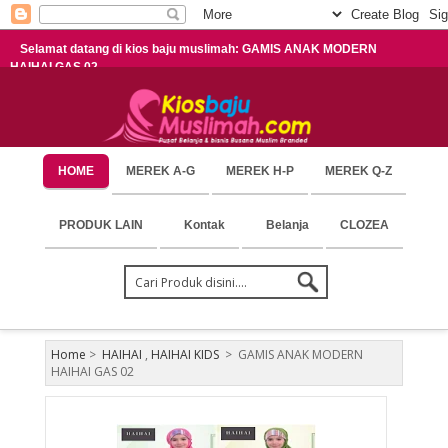
Selamat datang di kios baju muslimah: GAMIS ANAK MODERN
HAIHAI GAS 02
HOME
MEREK A-G
MEREK H-P
MEREK Q-Z
PRODUK LAIN
Kontak
Belanja
CLOZEA
Home
>
HAIHAI
,
HAIHAI KIDS
>
GAMIS ANAK MODERN
HAIHAI GAS 02