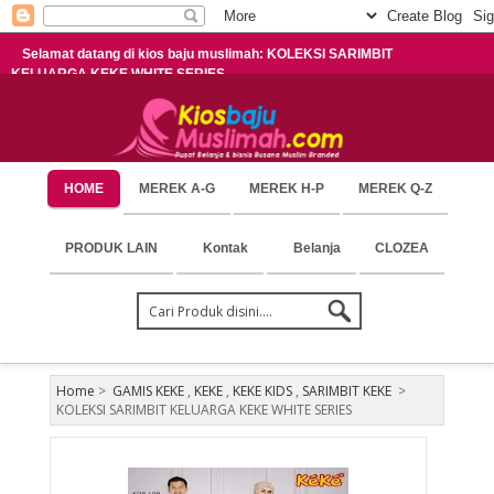
Selamat datang di kios baju muslimah: KOLEKSI SARIMBIT
KELUARGA KEKE WHITE SERIES
HOME
MEREK A-G
MEREK H-P
MEREK Q-Z
PRODUK LAIN
Kontak
Belanja
CLOZEA
Home
>
GAMIS KEKE
,
KEKE
,
KEKE KIDS
,
SARIMBIT KEKE
>
KOLEKSI SARIMBIT KELUARGA KEKE WHITE SERIES