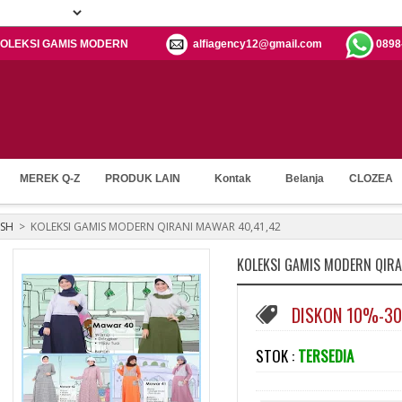
h: KOLEKSI GAMIS MODERN
alfiagency12@gmail.com
0898
MEREK Q-Z
PRODUK LAIN
Kontak
Belanja
CLOZEA
ESH
>
KOLEKSI GAMIS MODERN QIRANI MAWAR 40,41,42
KOLEKSI GAMIS MODERN QIRA
DISKON 10%-3
STOK :
TERSEDIA