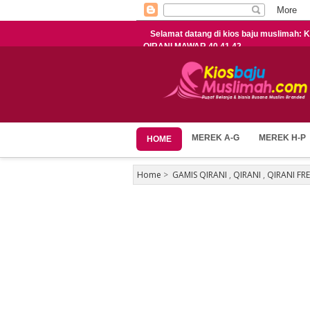
Selamat datang di kios baju muslima
QIRANI MAWAR 40,41,42
MEREK A-G
MEREK H-P
HOME
Home
>
GAMIS QIRANI
,
QIRANI
,
QIRANI FR