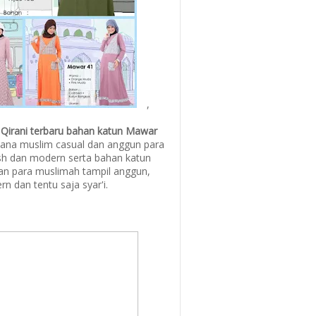
,
 Qirani terbaru bahan katun Mawar
ana muslim casual dan anggun para
sh dan modern serta bahan katun
kan para muslimah tampil anggun,
rn dan tentu saja syar'i.