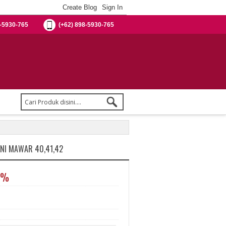
-5930-765
(+62) 898-5930-765
NI MAWAR 40,41,42
0%