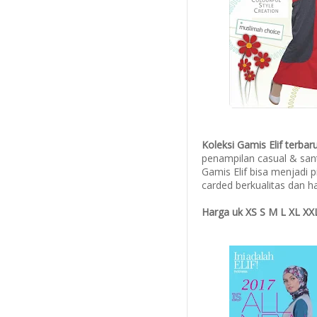
Koleksi Gamis Elif terba
penampilan casual & san
Gamis Elif bisa menjadi 
carded berkualitas dan h
Harga uk XS S M L XL XXL