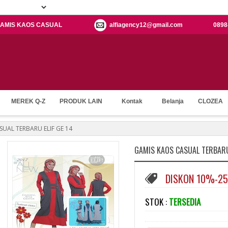
h: GAMIS KAOS CASUAL
alfiagency12@gmail.com
0898
MEREK Q-Z
PRODUK LAIN
Kontak
Belanja
CLOZEA
SUAL TERBARU ELIF GE 14
GAMIS KAOS CASUAL TERBARU 
DISKON 10%-2
STOK :
TERSEDIA