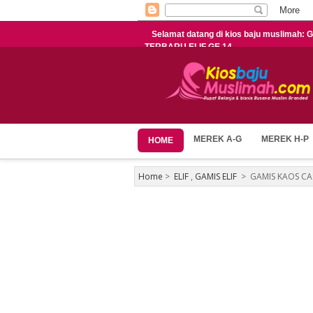
Selamat datang di kios baju muslima
TERBARU ELIF GE 14
MEREK A-G
MEREK H-P
HOME
Home
>
ELIF
,
GAMIS ELIF
>
GAMIS KAOS CA