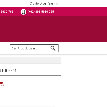
-5930-765
(+62) 898-5930-765
ELIF GE 14
5%