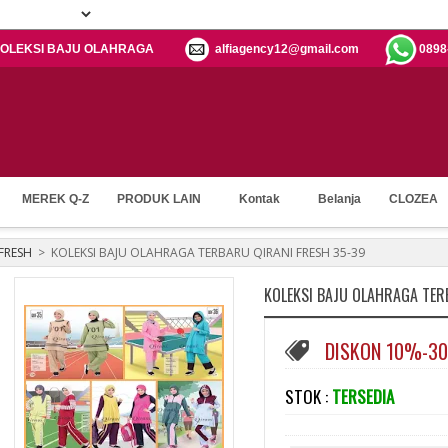
h: KOLEKSI BAJU OLAHRAGA
alfiagency12@gmail.com
0898
MEREK Q-Z
PRODUK LAIN
Kontak
Belanja
CLOZEA
FRESH
>
KOLEKSI BAJU OLAHRAGA TERBARU QIRANI FRESH 35-39
KOLEKSI BAJU OLAHRAGA TER
DISKON 10%-3
STOK :
TERSEDIA