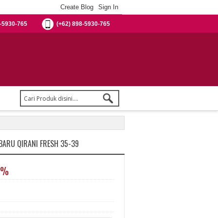
-5930-765
(+62) 898-5930-765
BARU QIRANI FRESH 35-39
0%