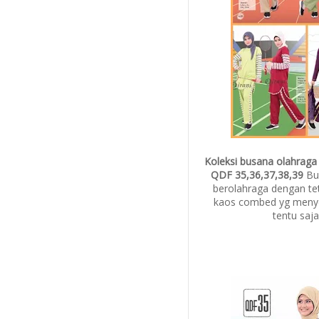
Koleksi busana olahraga
QDF 35,36,37,38,39
Bus
berolahraga dengan t
kaos combed yg menye
tentu saja