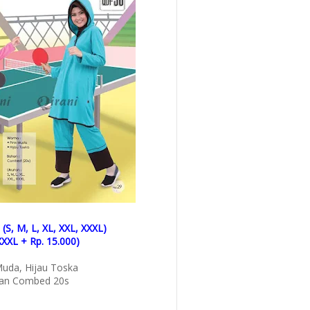
(S, M, L, XL, XXL, XXXL)
XXXL + Rp. 15.000)
Muda, Hijau Toska
an Combed 20s