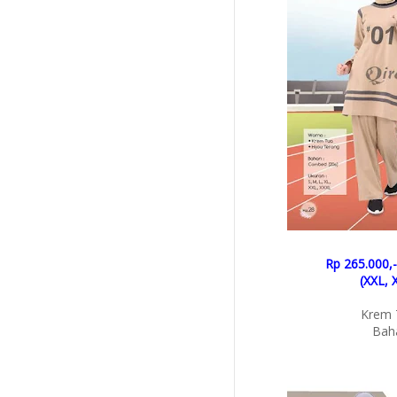
Rp 265.000,-
(XXL, 
Krem 
Bah