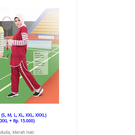
(S, M, L, XL, XXL, XXXL)
XXXL + Rp. 15.000)
 Muda, Merah Hati