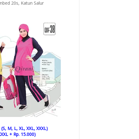
bed 20s, Katun Salur
(S, M, L, XL, XXL, XXXL)
XXXL + Rp. 15.000)