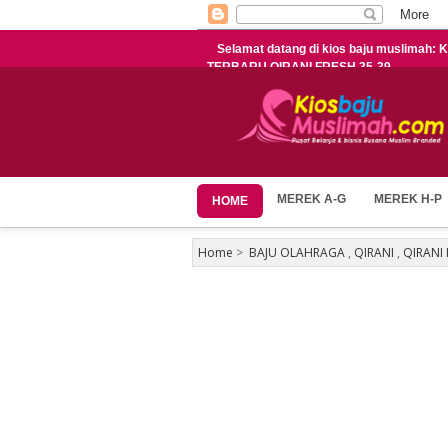
Selamat datang di kios baju muslima
TERBARU QIRANI FRESH 35-39
MEREK A-G
MEREK H-P
HOME
Home
>
BAJU OLAHRAGA
,
QIRANI
,
QIRANI 