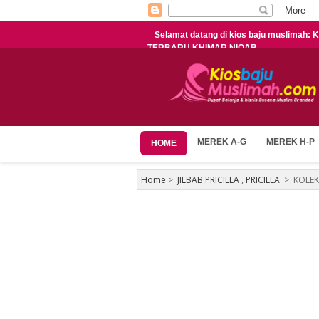
Selamat datang di kios baju muslimah:
TERBARU KHIMAR NIQAB
MEREK A-G
MEREK H-P
HOME
Home
>
JILBAB PRICILLA
,
PRICILLA
>
KOLEK