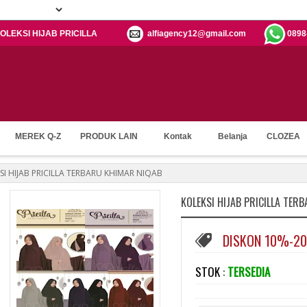
 KOLEKSI HIJAB PRICILLA
alfiagency12@gmail.com
0898
MEREK Q-Z
PRODUK LAIN
Kontak
Belanja
CLOZEA
SI HIJAB PRICILLA TERBARU KHIMAR NIQAB
KOLEKSI HIJAB PRICILLA TER
DISKON 10%-2
STOK :
TERSEDIA