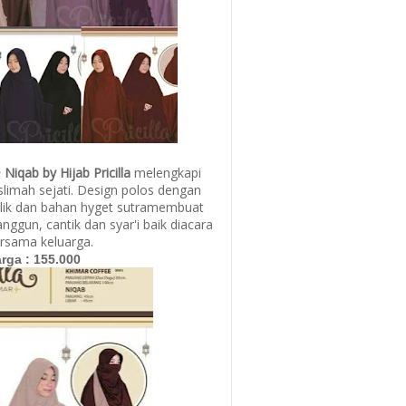
Niqab by Hijab Pricilla
melengkapi
limah sejati. Design polos dengan
lik dan bahan hyget sutramembuat
ggun, cantik dan syar'i baik diacara
rsama keluarga.
rga :
155.000