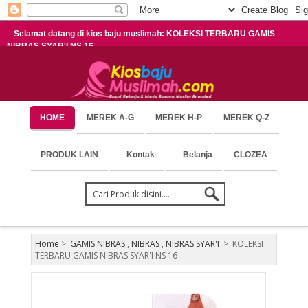
Selamat datang di kios baju muslimah: KOLEKSI TERBARU GAMIS
NIBRAS SYAR'I NS 16
HOME
MEREK A-G
MEREK H-P
MEREK Q-Z
PRODUK LAIN
Kontak
Belanja
CLOZEA
Home
>
GAMIS NIBRAS
,
NIBRAS
,
NIBRAS SYAR'I
>
KOLEKSI
TERBARU GAMIS NIBRAS SYAR'I NS 16