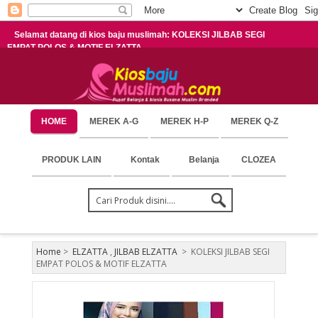
Selamat datang di kios baju muslimah: KOLEKSI JILBAB SEGI
EMPAT POLOS & MOTIF ELZATTA
HOME
MEREK A-G
MEREK H-P
MEREK Q-Z
PRODUK LAIN
Kontak
Belanja
CLOZEA
Home
>
ELZATTA
,
JILBAB ELZATTA
>
KOLEKSI JILBAB SEGI
EMPAT POLOS & MOTIF ELZATTA