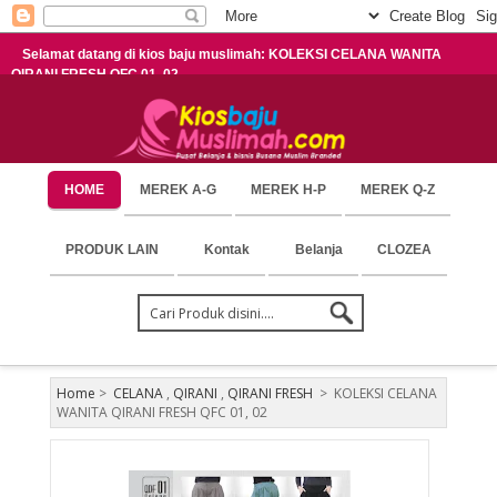
Selamat datang di kios baju muslimah: KOLEKSI CELANA WANITA
QIRANI FRESH QFC 01, 02
HOME
MEREK A-G
MEREK H-P
MEREK Q-Z
PRODUK LAIN
Kontak
Belanja
CLOZEA
Home
>
CELANA
,
QIRANI
,
QIRANI FRESH
>
KOLEKSI CELANA
WANITA QIRANI FRESH QFC 01, 02